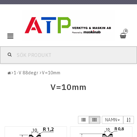
0
Toggle
navigation
1-V 88degr
V=10mm
V=10mm
NAMN