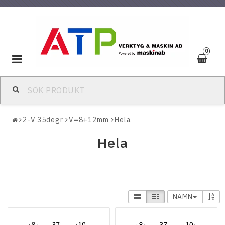
0
Toggle
navigation
2-V 35degr
V=8+12mm
Hela
Hela
NAMN