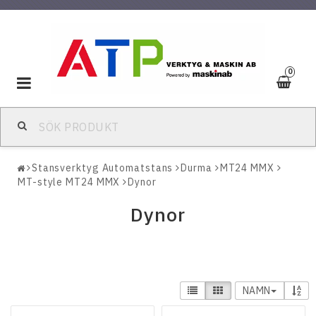
0
Toggle
navigation
Stansverktyg Automatstans
Durma
MT24 MMX
MT-style MT24 MMX
Dynor
Dynor
NAMN