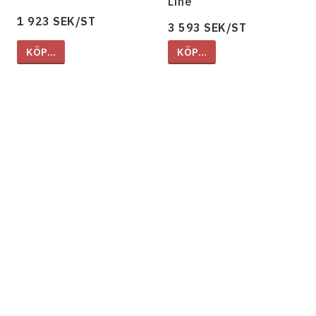
Line"
1 923 SEK/ST
3 593 SEK/ST
KÖP…
KÖP…