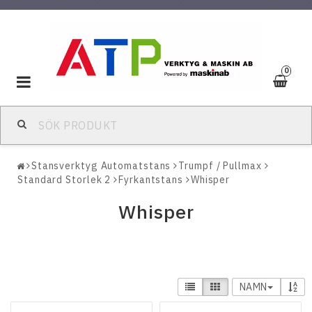
0
Toggle
navigation
Stansverktyg Automatstans
Trumpf / Pullmax
Standard Storlek 2
Fyrkantstans
Whisper
Whisper
NAMN